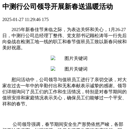
中测行公司领导开展新春送温暖活动
2025-01-27 11:29:46
175
2025年新春佳节来临之际，为表达关怀和关心，1月26-27
日，中测行公司总经理丁整伟、党支部书记顾松涛等一行先后
向奋战在检测工地一线的职工和春节值班员工致以新春问候和
美好祝愿。
慰问活动中，公司领导与值班员工进行了亲切交谈，对大
家在过去一年中的辛勤付出和无私奉献表示诚挚的感谢。领导
们详细询问了员工们的工作和生活情况，特别是对春节期间的
值班安排和家庭情况表示关心，确保员工们能够过一个平安、
祥和的春节。
公司领导强调，春节期间安全生产形势依然严峻，各部