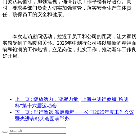
门要认真值守，加强巡视，确保各项工作平稳有序进行。同
时，要求各部门负责人切实加强监管，落实安全生产主体责
任，确保员工的安全和健康。
本次走访慰问活动，拉近了员工和公司的距离，让大家切
实感受到了温暖和关怀。2025年中测行公司将以崭新的精神面
貌和饱满的工作热情，立足岗位，扎实工作，推动新年工作良
好开局。
上一页
: 绽放活力，凝聚力量 | 上海中测行参加“检测
杯”第十六届运动会
下一页
: 励行致远 智启新程——公司2025年度工作会议
暨先进表彰大会圆满举办