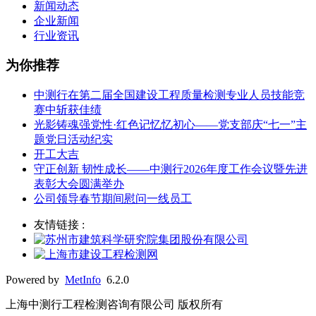
新闻动态
企业新闻
行业资讯
为你推荐
中测行在第二届全国建设工程质量检测专业人员技能竞
赛中斩获佳绩
光影铸魂强党性·红色记忆忆初心——党支部庆“七一”主
题党日活动纪实
开工大吉
守正创新 韧性成长——中测行2026年度工作会议暨先进
表彰大会圆满举办
公司领导春节期间慰问一线员工
友情链接 :
Powered by
MetInfo
6.2.0
上海中测行工程检测咨询有限公司 版权所有