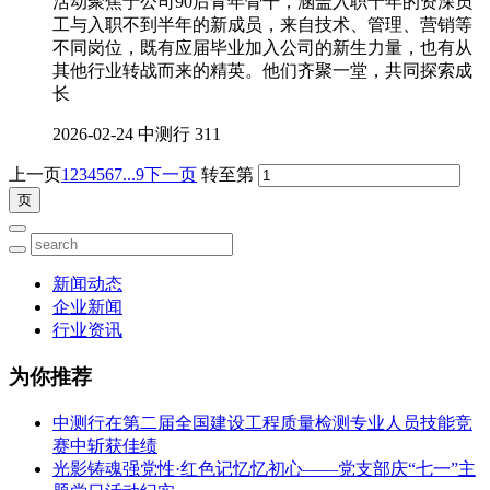
活动聚焦于公司90后青年骨干，涵盖入职十年的资深员
工与入职不到半年的新成员，来自技术、管理、营销等
不同岗位，既有应届毕业加入公司的新生力量，也有从
其他行业转战而来的精英。他们齐聚一堂，共同探索成
长
2026-02-24
中测行
311
上一页
1
2
3
4
5
6
7
...9
下一页
转至第
新闻动态
企业新闻
行业资讯
为你推荐
中测行在第二届全国建设工程质量检测专业人员技能竞
赛中斩获佳绩
光影铸魂强党性·红色记忆忆初心——党支部庆“七一”主