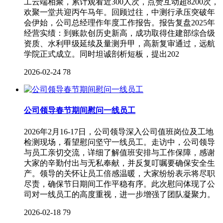
工云端相聚，累计观看近300人次，点赞互动超8200次，
欢聚一堂共迎丙午马年。回顾过往，中测行承压突破年
会伊始，公司总经理作年度工作报告。报告复盘2025年
经营实绩：到账款创历史新高，成功取得住建部综合级
资质、水利甲级延续及量测升甲，高新复审通过，远航
学院正式成立。同时坦诚剖析短板，提出202
2026-02-24
78
公司领导春节期间慰问一线员工
2026年2月16-17日，公司领导深入公司值班岗位及工地
检测现场，看望慰问坚守一线员工。走访中，公司领导
与员工亲切交流，详细了解值班安排与工作保障，感谢
大家的辛勤付出与无私奉献，并反复叮嘱要确保安全生
产。领导的关怀让员工倍感温暖，大家纷纷表示将尽职
尽责，确保节日期间工作平稳有序。此次慰问体现了公
司对一线员工的高度重视，进一步增强了团队凝聚力。
2026-02-18
79