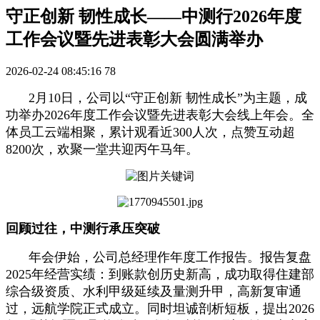
守正创新 韧性成长——中测行2026年度
工作会议暨先进表彰大会圆满举办
2026-02-24 08:45:16
78
2月10日，公司以“守正创新 韧性成长”为主题，成
功举办2026年度工作会议暨先进表彰大会线上年会。全
体员工云端相聚，累计观看近300人次，点赞互动超
8200次，欢聚一堂共迎丙午马年。
回顾过往，中测行承压突破
年会伊始，公司总经理作年度工作报告。报告复盘
2025年经营实绩：到账款创历史新高，成功取得住建部
综合级资质、水利甲级延续及量测升甲，高新复审通
过，远航学院正式成立。同时坦诚剖析短板，提出2026