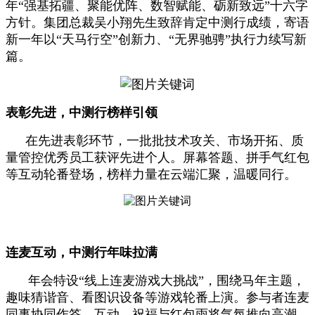
年“强基拓疆、聚能优阵、数智赋能、砺新致远”十六字
方针。集团总裁吴小翔先生致辞肯定中测行成绩，寄语
新一年以“天马行空”创新力、“无界驰骋”执行力续写新
篇。
表彰先进，中测行榜样引领
在先进表彰环节，一批批技术攻关、市场开拓、质
量管控优秀员工获评先进个人。屏幕答题、拼手气红包
等互动轮番登场，榜样力量在云端汇聚，温暖同行。
连麦互动，中测行年味拉满
年会特设“线上连麦游戏大挑战”，围绕马年主题，
趣味猜谐音、看图识设备等游戏轮番上演。参与者连麦
同事协同作答，互动、祝福与红包雨将气氛推向高潮。