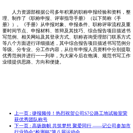
人力资源部根据公司多年积累的职称申报经验和资料，整
理、制作了《职称申报、评审指导手册》（以下简称《手
册》）。《手册》从申报对象、申报条件、职称评审流程及重
要时间节点、申报材料、答辩及其技巧、综合报告项目描述书
写范例、相关网站及其登录方式、职称咨询受理部门联系方式
等八个方面进行详细描述，其中综合报告项目描述书写范例分
等级、分专业、分工作内容，从往年申报人员资料中分别提取
优秀范例并进行一一列举，为大家今后在饱满、规范书写工作
业绩提供思路、方向和便捷。
上一页
: 捷报频传！热烈祝贺公司S7公路工地试验室荣
获优秀团队称号
下一页
: 高扬旗帜 共筑梦想 聚爱同行 ——记公司参加市
行业协会“检测杯”第八届运动会