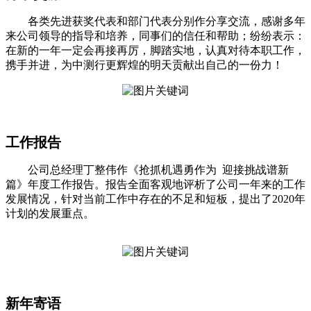
各类先进获奖代表和部门代表分别作分享交流，感谢多年
来公司领导的指导和培养，同事们的信任和帮助；纷纷表示：
在新的一年一定会再接再厉，脚踏实地，认真对待本职工作，
携手并进，为中测行更辉煌的明天贡献出自己的一份力！
工作报告
公司总经理丁整伟作《抢抓机遇勇作为 迎接挑战谱新
篇》年度工作报告。报告全面客观地评析了公司一年来的工作
发展情况，针对当前工作中存在的不足和短板，提出了2020年
计划的发展重点。
新年寄语