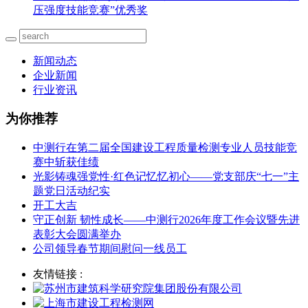
压强度技能竞赛”优秀奖
新闻动态
企业新闻
行业资讯
为你推荐
中测行在第二届全国建设工程质量检测专业人员技能竞
赛中斩获佳绩
光影铸魂强党性·红色记忆忆初心——党支部庆“七一”主
题党日活动纪实
开工大吉
守正创新 韧性成长——中测行2026年度工作会议暨先进
表彰大会圆满举办
公司领导春节期间慰问一线员工
友情链接 :