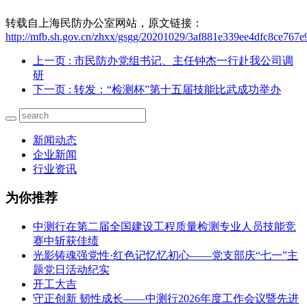
转载自上海民防办公室网站，原文链接：
http://mfb.sh.gov.cn/zhxx/gsgg/20201029/3af881e339ee4dfc8ce767e
上一页
: 市民防办党组书记、主任钟杰一行赴我公司调
研
下一页
: 转发：“检测杯”第十五届技能比武成功举办
新闻动态
企业新闻
行业资讯
为你推荐
中测行在第二届全国建设工程质量检测专业人员技能竞
赛中斩获佳绩
光影铸魂强党性·红色记忆忆初心——党支部庆“七一”主
题党日活动纪实
开工大吉
守正创新 韧性成长——中测行2026年度工作会议暨先进