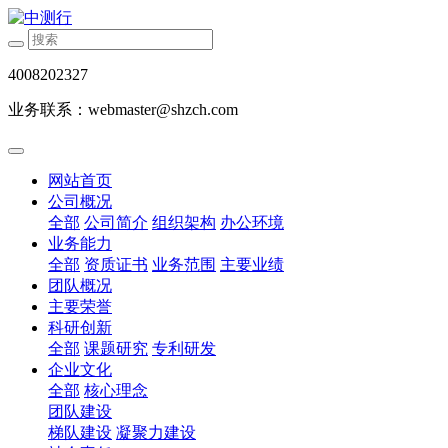
4008202327
业务联系：webmaster@shzch.com
网站首页
公司概况
全部
公司简介
组织架构
办公环境
业务能力
全部
资质证书
业务范围
主要业绩
团队概况
主要荣誉
科研创新
全部
课题研究
专利研发
企业文化
全部
核心理念
团队建设
梯队建设
凝聚力建设