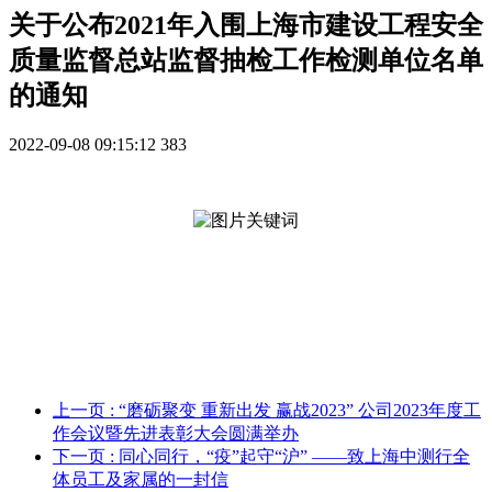
关于公布2021年入围上海市建设工程安全
质量监督总站监督抽检工作检测单位名单
的通知
2022-09-08 09:15:12
383
上一页
: “磨砺聚变 重新出发 赢战2023” 公司2023年度工
作会议暨先进表彰大会圆满举办
下一页
: 同心同行，“疫”起守“沪” ——致上海中测行全
体员工及家属的一封信