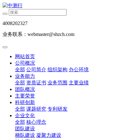
4008202327
业务联系：webmaster@shzch.com
网站首页
公司概况
全部
公司简介
组织架构
办公环境
业务能力
全部
资质证书
业务范围
主要业绩
团队概况
主要荣誉
科研创新
全部
课题研究
专利研发
企业文化
全部
核心理念
团队建设
梯队建设
凝聚力建设