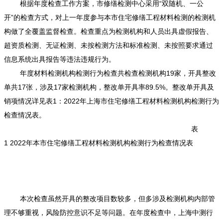
根据年度检查工作方案，市修缮检测中心采用“双随机、一公
开”的检查方式，对上一年度参与本市住宅修缮工程材料检测的检测机
构做了全覆盖监督检查。检查重点为检测机构和人员出具虚假报告、
超资质检测、无证检测、未按检测方法和标准检测、未按照要求通过
信息系统出具报告等违法违规行为。
年度材料检测机构检测行为检查共检查检测机构19家，开具整改
单共17张，涉及17家检测机构，整改单开具率89.5%。整改单开具及
销项情况详见表1：2022年上海市住宅修缮工程材料检测机构检测行为
检查情况表。
表
1 2022年本市住宅修缮工程材料检测机构检测行为检查情况表
本次检查虽然开具的整改项目数较多，但多涉及检测机构内部管
理不够重视，风险防控意识不足等问题。在年度检查中，上海中测行